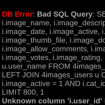
DB Error
:
Bad SQL Query
: S
i.image_name, i.image_descrip
i.image_date, i.image_active, 
i.image_thumb_file, i.image_d
i.image_allow_comments, i.i
i.image_votes, i.image_rating,
u.user_name FROM 4images_im
LEFT JOIN 4images_users u O
i.image_active = 1 AND i.cat_i
LIMIT 800, 1
Unknown column 'i.user_id' i