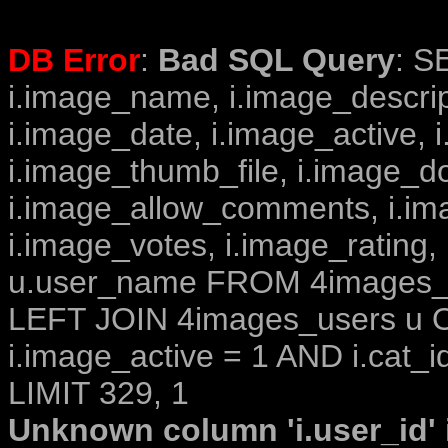
DB Error
:
Bad SQL Query
: S
i.image_name, i.image_descrip
i.image_date, i.image_active, 
i.image_thumb_file, i.image_d
i.image_allow_comments, i.i
i.image_votes, i.image_rating,
u.user_name FROM 4images_im
LEFT JOIN 4images_users u O
i.image_active = 1 AND i.cat_i
LIMIT 329, 1
Unknown column 'i.user_id' i