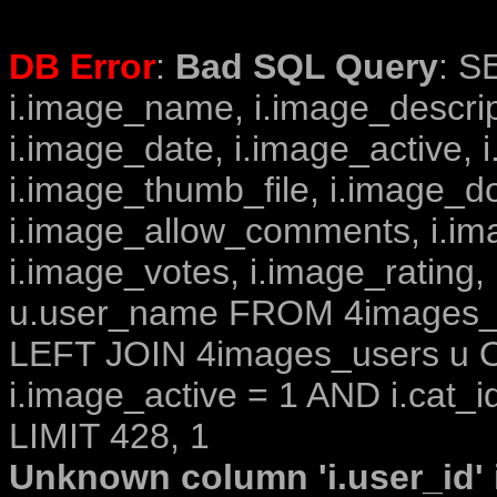
DB Error
:
Bad SQL Query
: S
i.image_name, i.image_descrip
i.image_date, i.image_active, 
i.image_thumb_file, i.image_d
i.image_allow_comments, i.i
i.image_votes, i.image_rating,
u.user_name FROM 4images_im
LEFT JOIN 4images_users u O
i.image_active = 1 AND i.cat_i
LIMIT 428, 1
Unknown column 'i.user_id' i