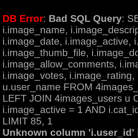
DB Error
:
Bad SQL Query
: S
i.image_name, i.image_descrip
i.image_date, i.image_active, 
i.image_thumb_file, i.image_d
i.image_allow_comments, i.i
i.image_votes, i.image_rating,
u.user_name FROM 4images_im
LEFT JOIN 4images_users u O
i.image_active = 1 AND i.cat_i
LIMIT 85, 1
Unknown column 'i.user_id' i