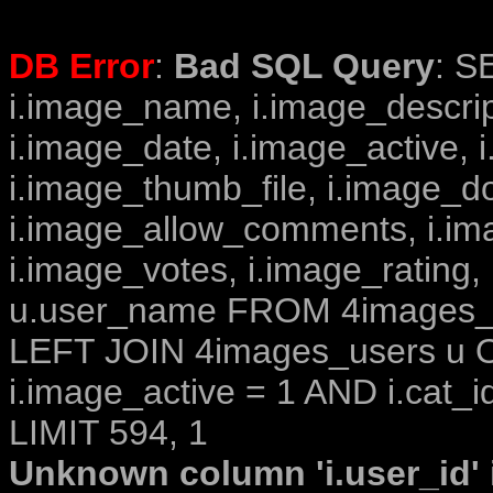
DB Error
:
Bad SQL Query
: S
i.image_name, i.image_descrip
i.image_date, i.image_active, 
i.image_thumb_file, i.image_d
i.image_allow_comments, i.i
i.image_votes, i.image_rating,
u.user_name FROM 4images_im
LEFT JOIN 4images_users u O
i.image_active = 1 AND i.cat_i
LIMIT 594, 1
Unknown column 'i.user_id' i