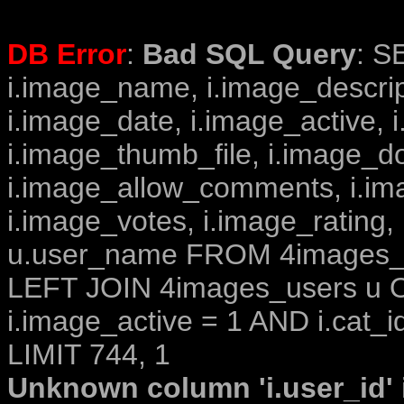
DB Error
:
Bad SQL Query
: S
i.image_name, i.image_descrip
i.image_date, i.image_active, 
i.image_thumb_file, i.image_d
i.image_allow_comments, i.i
i.image_votes, i.image_rating,
u.user_name FROM 4images_im
LEFT JOIN 4images_users u O
i.image_active = 1 AND i.cat_i
LIMIT 744, 1
Unknown column 'i.user_id' i