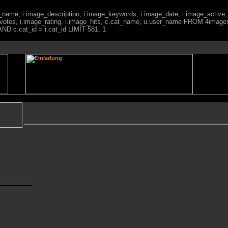
ge_name, i.image_description, i.image_keywords, i.image_date, i.image_active,
votes, i.image_rating, i.image_hits, c.cat_name, u.user_name FROM 4imag
ND c.cat_id = i.cat_id LIMIT 581, 1