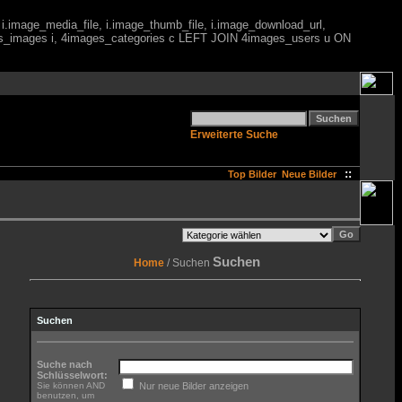
 i.image_media_file, i.image_thumb_file, i.image_download_url,
es_images i, 4images_categories c LEFT JOIN 4images_users u ON
Erweiterte Suche
::
Top Bilder
Neue Bilder
Suchen
Home
/ Suchen
Suchen
Suche nach
Schlüsselwort:
Sie können AND
Nur neue Bilder anzeigen
benutzen, um