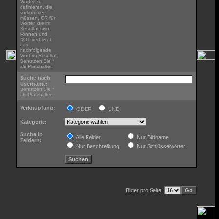
Wörter zu
definieren, die
vorkommen
müssen, OR für
Wörter, die im
Resultat sein
können und
NOT verbietet
das
nachfolgende
Wort im Resultat.
Benutzen Sie *
als Platzhalter.
Suche nach
Username:
Benutzen Sie *
als Platzhalter.
Verknüpfung:
ODER
UND
Kategorie:
Suche in
Alle Felder
Nur Bildname
Feldern:
Nur Beschreibung
Nur Schlüsselwörter
Bilder pro Seite: