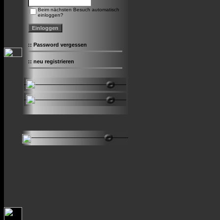
Beim nächsten Besuch automatisch
einloggen?
::
Password vergessen
::
neu registrieren