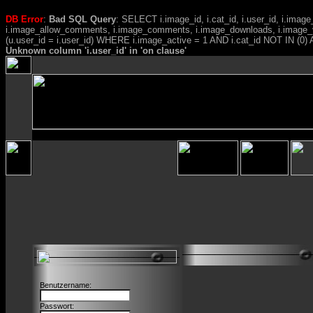
DB Error
:
Bad SQL Query
: SELECT i.image_id, i.cat_id, i.user_id, i.ima
i.image_allow_comments, i.image_comments, i.image_downloads, i.image_
(u.user_id = i.user_id) WHERE i.image_active = 1 AND i.cat_id NOT IN (0) A
Unknown column 'i.user_id' in 'on clause'
Benutzername:
Passwort: