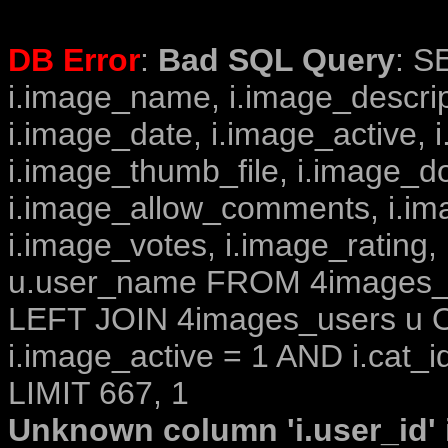
DB Error
:
Bad SQL Query
: S
i.image_name, i.image_descrip
i.image_date, i.image_active, 
i.image_thumb_file, i.image_d
i.image_allow_comments, i.i
i.image_votes, i.image_rating,
u.user_name FROM 4images_im
LEFT JOIN 4images_users u O
i.image_active = 1 AND i.cat_i
LIMIT 667, 1
Unknown column 'i.user_id' i