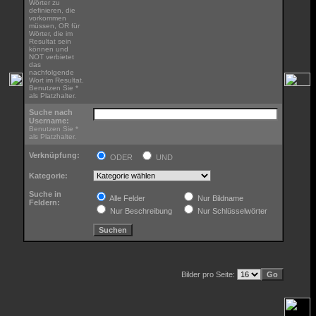
Wörter zu
definieren, die
vorkommen
müssen, OR für
Wörter, die im
Resultat sein
können und
NOT verbietet
das
nachfolgende
Wort im Resultat.
Benutzen Sie *
als Platzhalter.
Suche nach
Username:
Benutzen Sie *
als Platzhalter.
Verknüpfung:
ODER
UND
Kategorie:
Suche in
Alle Felder
Nur Bildname
Feldern:
Nur Beschreibung
Nur Schlüsselwörter
Bilder pro Seite: