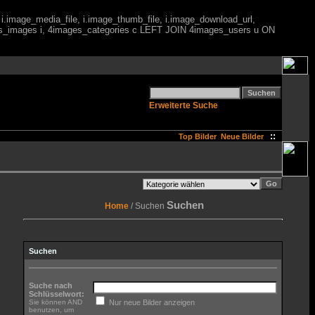
 i.image_media_file, i.image_thumb_file, i.image_download_url,
es_images i, 4images_categories c LEFT JOIN 4images_users u ON
Erweiterte Suche
::
Top Bilder
Neue Bilder
Suchen
Home
/ Suchen
Suchen
Suche nach
Schlüsselwort:
Sie können AND
Nur neue Bilder anzeigen
benutzen, um