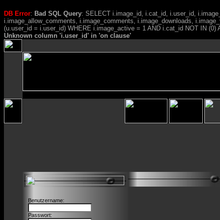
DB Error
:
Bad SQL Query
: SELECT i.image_id, i.cat_id, i.user_id, i.ima
i.image_allow_comments, i.image_comments, i.image_downloads, i.image_
(u.user_id = i.user_id) WHERE i.image_active = 1 AND i.cat_id NOT IN (0) A
Unknown column 'i.user_id' in 'on clause'
Benutzername:
Passwort: