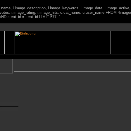
ge_name, i.image_description, i.image_keywords, i.image_date, i.image_active,
votes, i.image_rating, i.image_hits, c.cat_name, u.user_name FROM 4imag
ND c.cat_id = i.cat_id LIMIT 577, 1