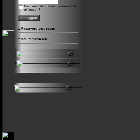
Beim nächsten Besuch automatisch
einloggen?
::
Password vergessen
::
neu registrieren