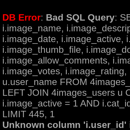
DB Error
:
Bad SQL Query
: S
i.image_name, i.image_descrip
i.image_date, i.image_active, 
i.image_thumb_file, i.image_d
i.image_allow_comments, i.i
i.image_votes, i.image_rating,
u.user_name FROM 4images_im
LEFT JOIN 4images_users u O
i.image_active = 1 AND i.cat_i
LIMIT 445, 1
Unknown column 'i.user_id' i