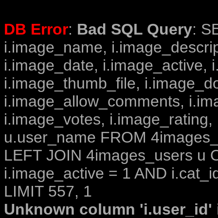
DB Error
:
Bad SQL Query
: S
i.image_name, i.image_descrip
i.image_date, i.image_active, 
i.image_thumb_file, i.image_d
i.image_allow_comments, i.i
i.image_votes, i.image_rating,
u.user_name FROM 4images_im
LEFT JOIN 4images_users u O
i.image_active = 1 AND i.cat_i
LIMIT 557, 1
Unknown column 'i.user_id' i