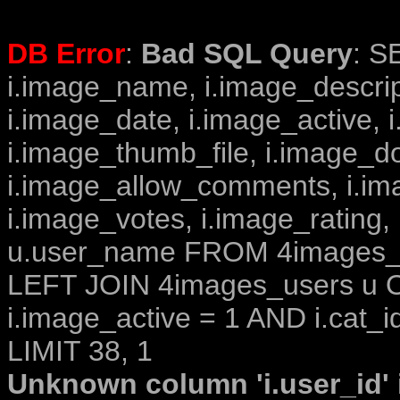
DB Error
:
Bad SQL Query
: S
i.image_name, i.image_descrip
i.image_date, i.image_active, 
i.image_thumb_file, i.image_d
i.image_allow_comments, i.i
i.image_votes, i.image_rating,
u.user_name FROM 4images_im
LEFT JOIN 4images_users u O
i.image_active = 1 AND i.cat_i
LIMIT 38, 1
Unknown column 'i.user_id' i