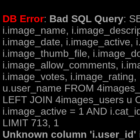
DB Error
:
Bad SQL Query
: S
i.image_name, i.image_descrip
i.image_date, i.image_active, 
i.image_thumb_file, i.image_d
i.image_allow_comments, i.i
i.image_votes, i.image_rating,
u.user_name FROM 4images_im
LEFT JOIN 4images_users u O
i.image_active = 1 AND i.cat_i
LIMIT 713, 1
Unknown column 'i.user_id' i