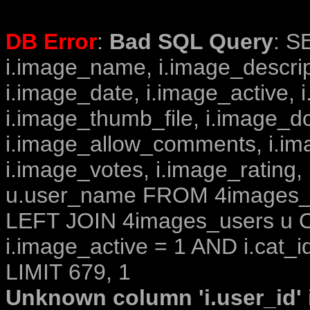
DB Error
:
Bad SQL Query
: S
i.image_name, i.image_descrip
i.image_date, i.image_active, 
i.image_thumb_file, i.image_d
i.image_allow_comments, i.i
i.image_votes, i.image_rating,
u.user_name FROM 4images_im
LEFT JOIN 4images_users u O
i.image_active = 1 AND i.cat_i
LIMIT 679, 1
Unknown column 'i.user_id' i