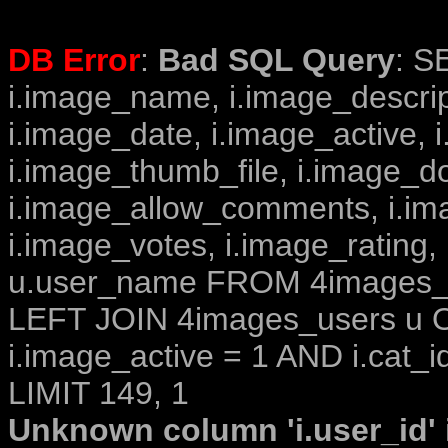
DB Error
:
Bad SQL Query
: S
i.image_name, i.image_descrip
i.image_date, i.image_active, 
i.image_thumb_file, i.image_d
i.image_allow_comments, i.i
i.image_votes, i.image_rating,
u.user_name FROM 4images_im
LEFT JOIN 4images_users u O
i.image_active = 1 AND i.cat_i
LIMIT 149, 1
Unknown column 'i.user_id' i