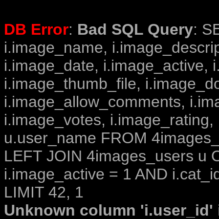
DB Error
:
Bad SQL Query
: S
i.image_name, i.image_descrip
i.image_date, i.image_active, 
i.image_thumb_file, i.image_d
i.image_allow_comments, i.i
i.image_votes, i.image_rating,
u.user_name FROM 4images_im
LEFT JOIN 4images_users u O
i.image_active = 1 AND i.cat_i
LIMIT 42, 1
Unknown column 'i.user_id' i