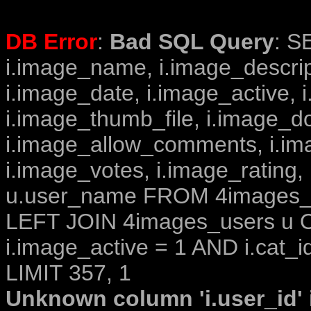
DB Error
:
Bad SQL Query
: S
i.image_name, i.image_descrip
i.image_date, i.image_active, 
i.image_thumb_file, i.image_d
i.image_allow_comments, i.i
i.image_votes, i.image_rating,
u.user_name FROM 4images_im
LEFT JOIN 4images_users u O
i.image_active = 1 AND i.cat_i
LIMIT 357, 1
Unknown column 'i.user_id' i