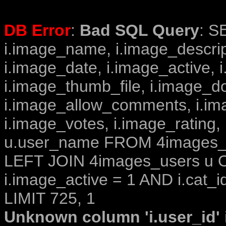
DB Error
:
Bad SQL Query
: S
i.image_name, i.image_descrip
i.image_date, i.image_active, 
i.image_thumb_file, i.image_d
i.image_allow_comments, i.i
i.image_votes, i.image_rating,
u.user_name FROM 4images_im
LEFT JOIN 4images_users u O
i.image_active = 1 AND i.cat_i
LIMIT 725, 1
Unknown column 'i.user_id' i