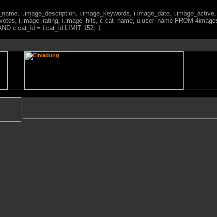
ge_name, i.image_description, i.image_keywords, i.image_date, i.image_active,
votes, i.image_rating, i.image_hits, c.cat_name, u.user_name FROM 4imag
ND c.cat_id = i.cat_id LIMIT 152, 1