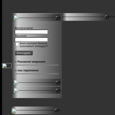
Benutzername:
Passwort:
Beim nächsten Besuch
automatisch einloggen?
::
Password vergessen
::
neu registrieren