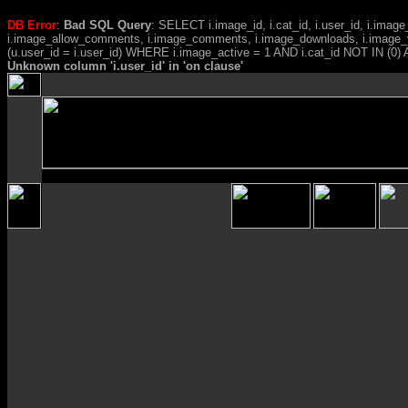
DB Error
:
Bad SQL Query
: SELECT i.image_id, i.cat_id, i.user_id, i.ima
i.image_allow_comments, i.image_comments, i.image_downloads, i.image_
(u.user_id = i.user_id) WHERE i.image_active = 1 AND i.cat_id NOT IN (0) A
Unknown column 'i.user_id' in 'on clause'