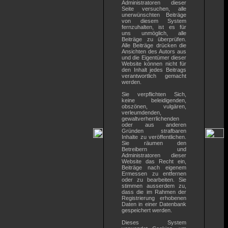
Administratoren dieser
Seite versuchen, alle
unerwünschten Beiträge
von diesem System
fernzuhalten, ist es für
uns unmöglich, alle
Beiträge zu überprüfen.
Alle Beiträge drücken die
Ansichten des Autors aus
und die Eigentümer dieser
Website können nicht für
den Inhalt jedes Beitrags
verantwortlich gemacht
werden.
Sie verpflichten Sich,
keine beleidigenden,
obszönen, vulgären,
verleumdenden,
gewaltverherrlichenden
oder aus anderen
Gründen strafbaren
Inhalte zu veröffentlichen.
Sie räumen den
Betreibern und
Administratoren dieser
Website das Recht ein,
Beiträge nach eigenem
Ermessen zu entfernen
oder zu bearbeiten. Sie
stimmen ausserdem zu,
dass die im Rahmen der
Registrierung erhobenen
Daten in einer Datenbank
gespeichert werden.
Dieses System