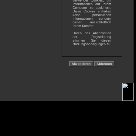
verwendet Cookies, um
Informationen auf Ihrem
Computer zu speichern.
Diese Cookies enthalten
keine persönlichen
Informationen, sondern
dienen ausschließlich
Ihrem Komfort.
Durch das Abschließen
der Registrierung
stimmen Sie diesen
Nutzungsbedingungen zu.