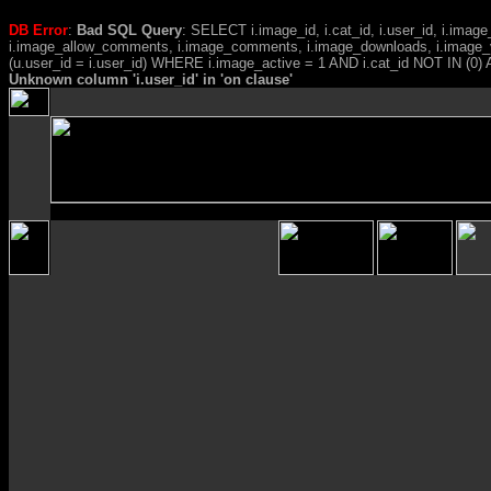
DB Error
:
Bad SQL Query
: SELECT i.image_id, i.cat_id, i.user_id, i.ima
i.image_allow_comments, i.image_comments, i.image_downloads, i.image_
(u.user_id = i.user_id) WHERE i.image_active = 1 AND i.cat_id NOT IN (0) A
Unknown column 'i.user_id' in 'on clause'