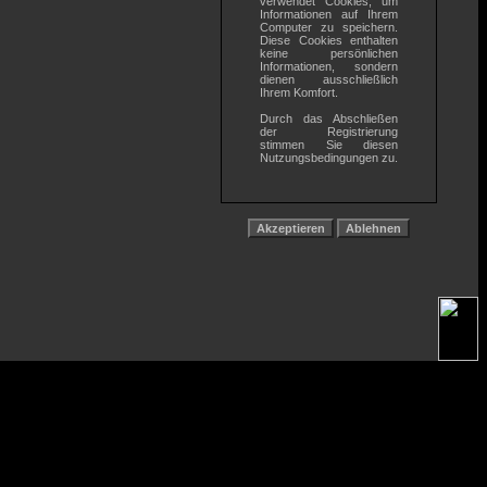
verwendet Cookies, um
Informationen auf Ihrem
Computer zu speichern.
Diese Cookies enthalten
keine persönlichen
Informationen, sondern
dienen ausschließlich
Ihrem Komfort.
Durch das Abschließen
der Registrierung
stimmen Sie diesen
Nutzungsbedingungen zu.