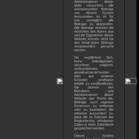
Administratoren dieser
Seite versuchen, alle
unerwünschten Beiträge
von diesem System
fernzuhalten, ist es für
uns unmöglich, alle
Beiträge zu überprüfen.
Alle Beiträge drücken die
Ansichten des Autors aus
und die Eigentümer dieser
Website können nicht für
den Inhalt jedes Beitrags
verantwortlich gemacht
werden.
Sie verpflichten Sich,
keine beleidigenden,
obszönen, vulgären,
verleumdenden,
gewaltverherrlichenden
oder aus anderen
Gründen strafbaren
Inhalte zu veröffentlichen.
Sie räumen den
Betreibern und
Administratoren dieser
Website das Recht ein,
Beiträge nach eigenem
Ermessen zu entfernen
oder zu bearbeiten. Sie
stimmen ausserdem zu,
dass die im Rahmen der
Registrierung erhobenen
Daten in einer Datenbank
gespeichert werden.
Dieses System