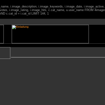
ge_name, i.image_description, i.image_keywords, i.image_date, i.image_active,
votes, i.image_rating, i.image_hits, c.cat_name, u.user_name FROM 4imag
ND c.cat_id = i.cat_id LIMIT 144, 1