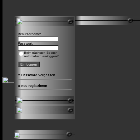
Benutzername:
Passwort:
Beim nächsten Besuch
automatisch einloggen?
::
Password vergessen
::
neu registrieren