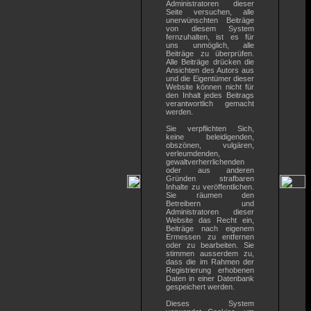
Administratoren dieser
Seite versuchen, alle
unerwünschten Beiträge
von diesem System
fernzuhalten, ist es für
uns unmöglich, alle
Beiträge zu überprüfen.
Alle Beiträge drücken die
Ansichten des Autors aus
und die Eigentümer dieser
Website können nicht für
den Inhalt jedes Beitrags
verantwortlich gemacht
werden.
Sie verpflichten Sich,
keine beleidigenden,
obszönen, vulgären,
verleumdenden,
gewaltverherrlichenden
oder aus anderen
Gründen strafbaren
Inhalte zu veröffentlichen.
Sie räumen den
Betreibern und
Administratoren dieser
Website das Recht ein,
Beiträge nach eigenem
Ermessen zu entfernen
oder zu bearbeiten. Sie
stimmen ausserdem zu,
dass die im Rahmen der
Registrierung erhobenen
Daten in einer Datenbank
gespeichert werden.
Dieses System