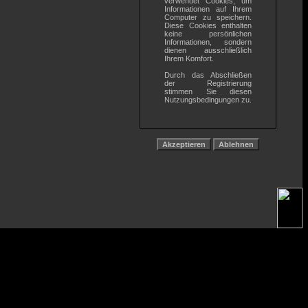
verwendet Cookies, um
Informationen auf Ihrem
Computer zu speichern.
Diese Cookies enthalten
keine persönlichen
Informationen, sondern
dienen ausschließlich
Ihrem Komfort.
Durch das Abschließen
der Registrierung
stimmen Sie diesen
Nutzungsbedingungen zu.