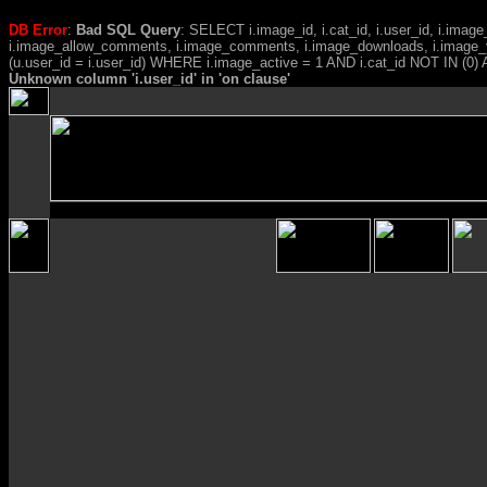
DB Error
:
Bad SQL Query
: SELECT i.image_id, i.cat_id, i.user_id, i.ima
i.image_allow_comments, i.image_comments, i.image_downloads, i.image_
(u.user_id = i.user_id) WHERE i.image_active = 1 AND i.cat_id NOT IN (0) A
Unknown column 'i.user_id' in 'on clause'