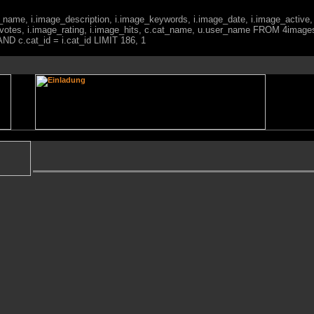
ge_name, i.image_description, i.image_keywords, i.image_date, i.image_active,
votes, i.image_rating, i.image_hits, c.cat_name, u.user_name FROM 4imag
ND c.cat_id = i.cat_id LIMIT 186, 1