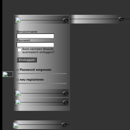
Benutzername:
Passwort:
Beim nächsten Besuch
automatisch einloggen?
::
Password vergessen
::
neu registrieren