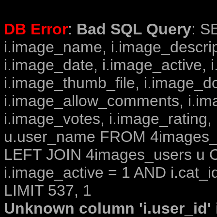
DB Error
:
Bad SQL Query
: S
i.image_name, i.image_descrip
i.image_date, i.image_active, 
i.image_thumb_file, i.image_d
i.image_allow_comments, i.i
i.image_votes, i.image_rating,
u.user_name FROM 4images_im
LEFT JOIN 4images_users u O
i.image_active = 1 AND i.cat_i
LIMIT 537, 1
Unknown column 'i.user_id' i