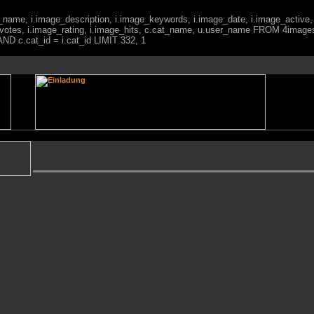
ge_name, i.image_description, i.image_keywords, i.image_date, i.image_active,
votes, i.image_rating, i.image_hits, c.cat_name, u.user_name FROM 4imag
ND c.cat_id = i.cat_id LIMIT 332, 1