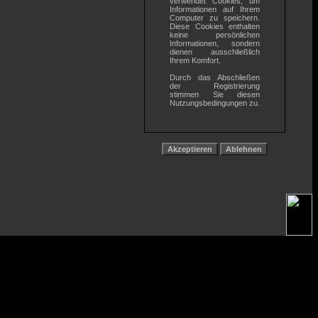
verwendet Cookies, um
Informationen auf Ihrem
Computer zu speichern.
Diese Cookies enthalten
keine persönlichen
Informationen, sondern
dienen ausschließlich
Ihrem Komfort.
Durch das Abschließen
der Registrierung
stimmen Sie diesen
Nutzungsbedingungen zu.