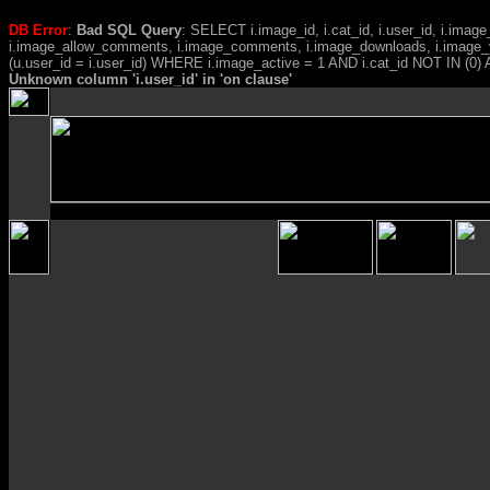
DB Error
:
Bad SQL Query
: SELECT i.image_id, i.cat_id, i.user_id, i.ima
i.image_allow_comments, i.image_comments, i.image_downloads, i.image_
(u.user_id = i.user_id) WHERE i.image_active = 1 AND i.cat_id NOT IN (0) A
Unknown column 'i.user_id' in 'on clause'