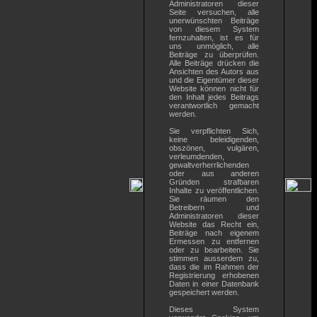
Administratoren dieser
Seite versuchen, alle
unerwünschten Beiträge
von diesem System
fernzuhalten, ist es für
uns unmöglich, alle
Beiträge zu überprüfen.
Alle Beiträge drücken die
Ansichten des Autors aus
und die Eigentümer dieser
Website können nicht für
den Inhalt jedes Beitrags
verantwortlich gemacht
werden.
Sie verpflichten Sich,
keine beleidigenden,
obszönen, vulgären,
verleumdenden,
gewaltverherrlichenden
oder aus anderen
Gründen strafbaren
Inhalte zu veröffentlichen.
Sie räumen den
Betreibern und
Administratoren dieser
Website das Recht ein,
Beiträge nach eigenem
Ermessen zu entfernen
oder zu bearbeiten. Sie
stimmen ausserdem zu,
dass die im Rahmen der
Registrierung erhobenen
Daten in einer Datenbank
gespeichert werden.
Dieses System