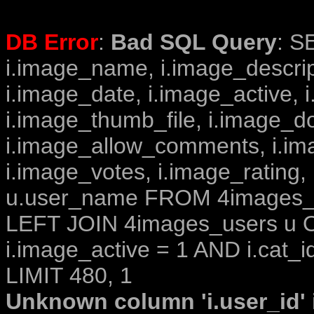
DB Error
:
Bad SQL Query
: S
i.image_name, i.image_descrip
i.image_date, i.image_active, 
i.image_thumb_file, i.image_d
i.image_allow_comments, i.i
i.image_votes, i.image_rating,
u.user_name FROM 4images_im
LEFT JOIN 4images_users u O
i.image_active = 1 AND i.cat_i
LIMIT 480, 1
Unknown column 'i.user_id' i