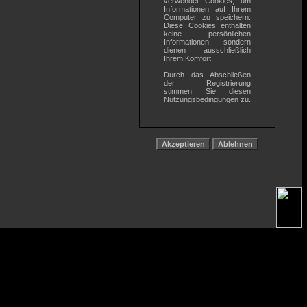
verwendet Cookies, um
Informationen auf Ihrem
Computer zu speichern.
Diese Cookies enthalten
keine persönlichen
Informationen, sondern
dienen ausschließlich
Ihrem Komfort.
Durch das Abschließen
der Registrierung
stimmen Sie diesen
Nutzungsbedingungen zu.