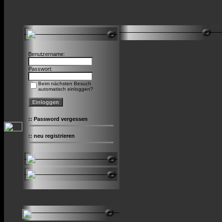
Benutzername:
Passwort:
Beim nächsten Besuch
automatisch einloggen?
::
Password vergessen
::
neu registrieren