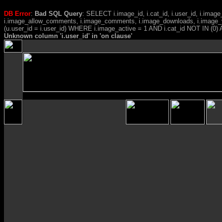
DB Error
:
Bad SQL Query
: SELECT i.image_id, i.cat_id, i.user_id, i.ima
i.image_allow_comments, i.image_comments, i.image_downloads, i.image_
(u.user_id = i.user_id) WHERE i.image_active = 1 AND i.cat_id NOT IN (0) A
Unknown column 'i.user_id' in 'on clause'