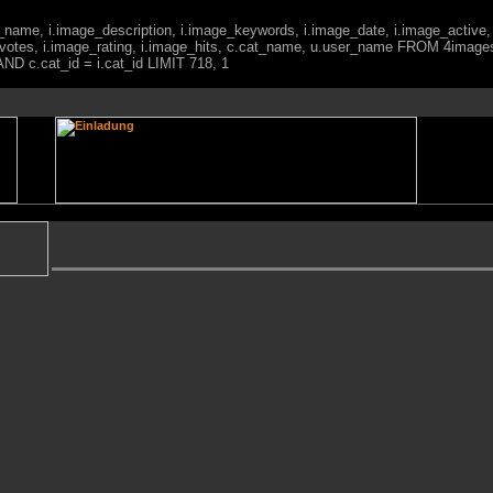
ge_name, i.image_description, i.image_keywords, i.image_date, i.image_active,
votes, i.image_rating, i.image_hits, c.cat_name, u.user_name FROM 4imag
ND c.cat_id = i.cat_id LIMIT 718, 1