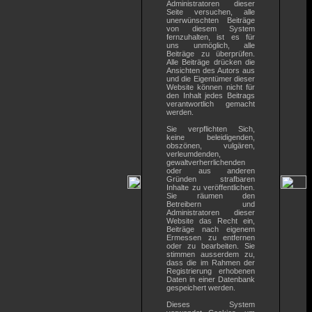
Administratoren dieser
Seite versuchen, alle
unerwünschten Beiträge
von diesem System
fernzuhalten, ist es für
uns unmöglich, alle
Beiträge zu überprüfen.
Alle Beiträge drücken die
Ansichten des Autors aus
und die Eigentümer dieser
Website können nicht für
den Inhalt jedes Beitrags
verantwortlich gemacht
werden.
Sie verpflichten Sich,
keine beleidigenden,
obszönen, vulgären,
verleumdenden,
gewaltverherrlichenden
oder aus anderen
Gründen strafbaren
Inhalte zu veröffentlichen.
Sie räumen den
Betreibern und
Administratoren dieser
Website das Recht ein,
Beiträge nach eigenem
Ermessen zu entfernen
oder zu bearbeiten. Sie
stimmen ausserdem zu,
dass die im Rahmen der
Registrierung erhobenen
Daten in einer Datenbank
gespeichert werden.
Dieses System