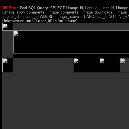
DB Error
:
Bad SQL Query
: SELECT i.image_id, i.cat_id, i.user_id, i.ima
i.image_allow_comments, i.image_comments, i.image_downloads, i.image_
(u.user_id = i.user_id) WHERE i.image_active = 1 AND i.cat_id NOT IN (0) A
Unknown column 'i.user_id' in 'on clause'