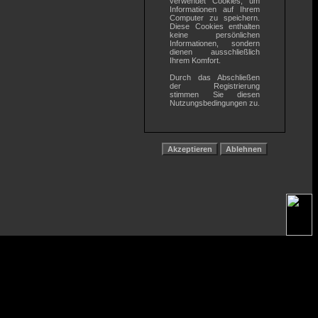
verwendet Cookies, um
Informationen auf Ihrem
Computer zu speichern.
Diese Cookies enthalten
keine persönlichen
Informationen, sondern
dienen ausschließlich
Ihrem Komfort.
Durch das Abschließen
der Registrierung
stimmen Sie diesen
Nutzungsbedingungen zu.