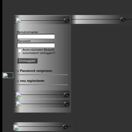
Benutzername:
Passwort:
Beim nächsten Besuch
automatisch einloggen?
::
Password vergessen
::
neu registrieren