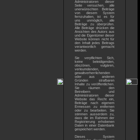
Administratoren dieser
Seite versuchen, alle
unerwünschten Beiträge
von diesem System
fernzuhalten, ist es für
uns unmöglich, alle
Beiträge zu überprüfen.
Alle Beiträge drücken die
Ansichten des Autors aus
und die Eigentümer dieser
Website können nicht für
den Inhalt jedes Beitrags
verantwortlich gemacht
werden.
Sie verpflichten Sich,
keine beleidigenden,
obszönen, vulgären,
verleumdenden,
gewaltverherrlichenden
oder aus anderen
Gründen strafbaren
Inhalte zu veröffentlichen.
Sie räumen den
Betreibern und
Administratoren dieser
Website das Recht ein,
Beiträge nach eigenem
Ermessen zu entfernen
oder zu bearbeiten. Sie
stimmen ausserdem zu,
dass die im Rahmen der
Registrierung erhobenen
Daten in einer Datenbank
gespeichert werden.
Dieses System