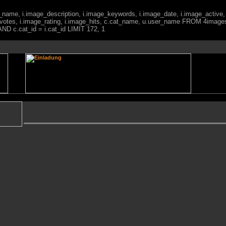
ge_name, i.image_description, i.image_keywords, i.image_date, i.image_active,
votes, i.image_rating, i.image_hits, c.cat_name, u.user_name FROM 4imag
ND c.cat_id = i.cat_id LIMIT 172, 1