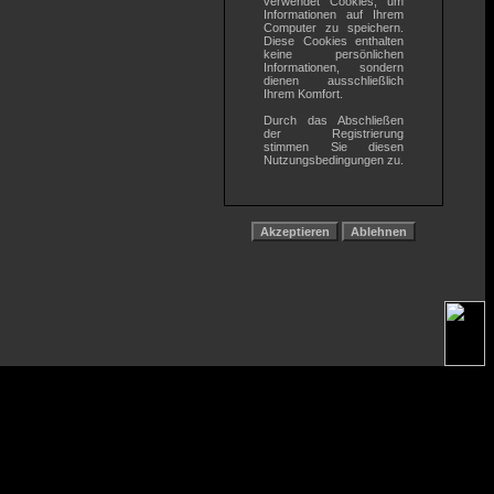
verwendet Cookies, um
Informationen auf Ihrem
Computer zu speichern.
Diese Cookies enthalten
keine persönlichen
Informationen, sondern
dienen ausschließlich
Ihrem Komfort.
Durch das Abschließen
der Registrierung
stimmen Sie diesen
Nutzungsbedingungen zu.