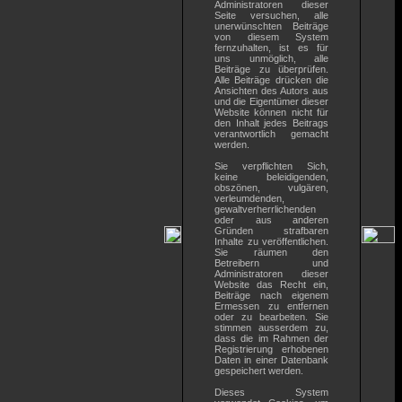
Administratoren dieser
Seite versuchen, alle
unerwünschten Beiträge
von diesem System
fernzuhalten, ist es für
uns unmöglich, alle
Beiträge zu überprüfen.
Alle Beiträge drücken die
Ansichten des Autors aus
und die Eigentümer dieser
Website können nicht für
den Inhalt jedes Beitrags
verantwortlich gemacht
werden.
Sie verpflichten Sich,
keine beleidigenden,
obszönen, vulgären,
verleumdenden,
gewaltverherrlichenden
oder aus anderen
Gründen strafbaren
Inhalte zu veröffentlichen.
Sie räumen den
Betreibern und
Administratoren dieser
Website das Recht ein,
Beiträge nach eigenem
Ermessen zu entfernen
oder zu bearbeiten. Sie
stimmen ausserdem zu,
dass die im Rahmen der
Registrierung erhobenen
Daten in einer Datenbank
gespeichert werden.
Dieses System