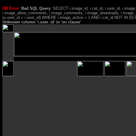
DB Error
:
Bad SQL Query
: SELECT i.image_id, i.cat_id, i.user_id, i.ima
i.image_allow_comments, i.image_comments, i.image_downloads, i.image_
(u.user_id = i.user_id) WHERE i.image_active = 1 AND i.cat_id NOT IN (0) A
Unknown column 'i.user_id' in 'on clause'