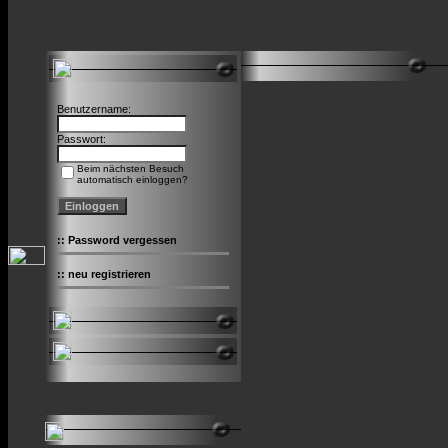
Benutzername:
Passwort:
Beim nächsten Besuch
automatisch einloggen?
::
Password vergessen
::
neu registrieren