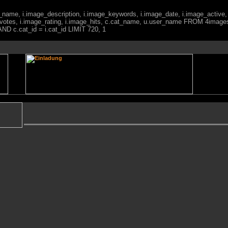
ge_name, i.image_description, i.image_keywords, i.image_date, i.image_active,
votes, i.image_rating, i.image_hits, c.cat_name, u.user_name FROM 4imag
ND c.cat_id = i.cat_id LIMIT 720, 1