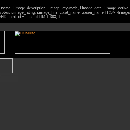
ge_name, i.image_description, i.image_keywords, i.image_date, i.image_active,
votes, i.image_rating, i.image_hits, c.cat_name, u.user_name FROM 4imag
ND c.cat_id = i.cat_id LIMIT 303, 1