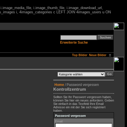
 i.image_media_file, i.image_thumb_file, i.image_download_url,
es_images i, 4images_categories c LEFT JOIN 4images_users u ON
Erweiterte Suche
::
Top Bilder
Neue Bilder
Home
/ Password vergessen
Kontrollzentrum
Sollten Sie Ihr Passwort vergessen haben,
können Sie hier ein neues anfordern. Geben
Sie einfach in das Textfeld Ihre Email
Adresse ein mit der Sie sich registriert
haben.
Password vergessen
Email: