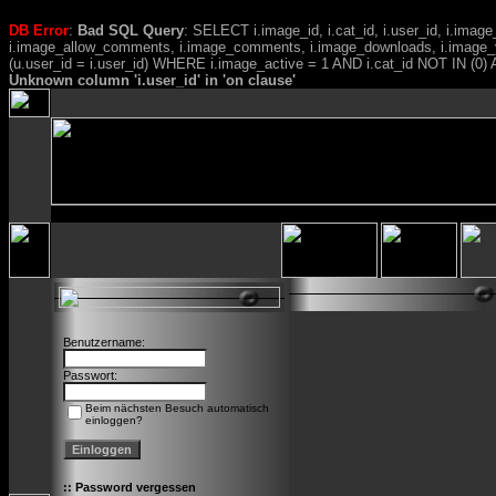
DB Error
:
Bad SQL Query
: SELECT i.image_id, i.cat_id, i.user_id, i.ima
i.image_allow_comments, i.image_comments, i.image_downloads, i.image_
(u.user_id = i.user_id) WHERE i.image_active = 1 AND i.cat_id NOT IN (0) A
Unknown column 'i.user_id' in 'on clause'
Benutzername:
Passwort:
Beim nächsten Besuch automatisch
einloggen?
::
Password vergessen