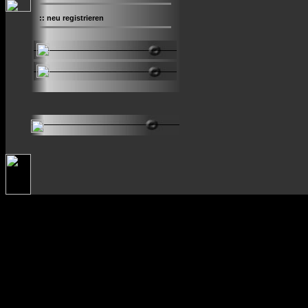
::
neu registrieren