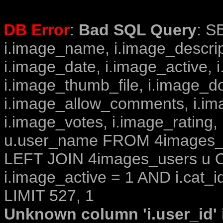
DB Error
:
Bad SQL Query
: S
i.image_name, i.image_descrip
i.image_date, i.image_active, 
i.image_thumb_file, i.image_d
i.image_allow_comments, i.i
i.image_votes, i.image_rating,
u.user_name FROM 4images_im
LEFT JOIN 4images_users u O
i.image_active = 1 AND i.cat_i
LIMIT 527, 1
Unknown column 'i.user_id' i