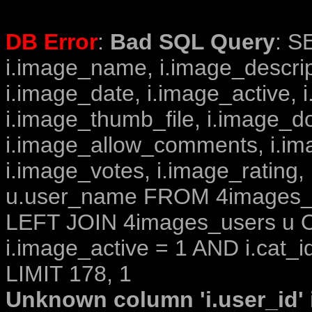
DB Error
:
Bad SQL Query
: S
i.image_name, i.image_descrip
i.image_date, i.image_active, 
i.image_thumb_file, i.image_d
i.image_allow_comments, i.i
i.image_votes, i.image_rating,
u.user_name FROM 4images_im
LEFT JOIN 4images_users u O
i.image_active = 1 AND i.cat_i
LIMIT 178, 1
Unknown column 'i.user_id' i