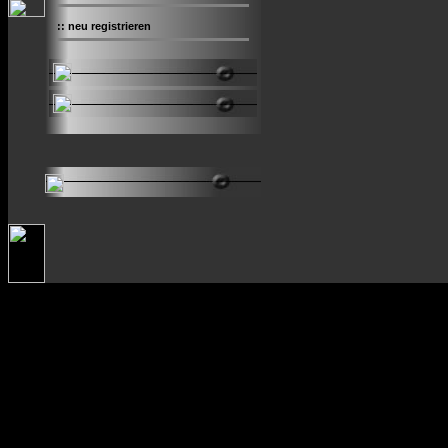
::
neu registrieren