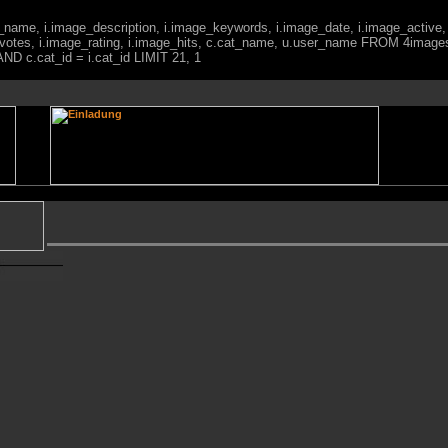
ge_name, i.image_description, i.image_keywords, i.image_date, i.image_active,
votes, i.image_rating, i.image_hits, c.cat_name, u.user_name FROM 4imag
ND c.cat_id = i.cat_id LIMIT 21, 1