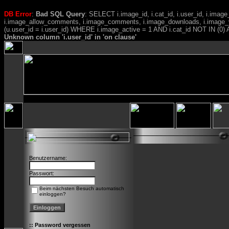
DB Error
:
Bad SQL Query
: SELECT i.image_id, i.cat_id, i.user_id, i.ima
i.image_allow_comments, i.image_comments, i.image_downloads, i.image_
(u.user_id = i.user_id) WHERE i.image_active = 1 AND i.cat_id NOT IN (0) A
Unknown column 'i.user_id' in 'on clause'
Benutzername:
Passwort:
Beim nächsten Besuch automatisch
einloggen?
::
Password vergessen