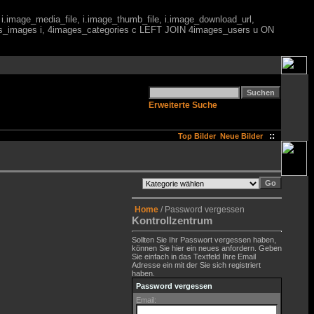
 i.image_media_file, i.image_thumb_file, i.image_download_url,
es_images i, 4images_categories c LEFT JOIN 4images_users u ON
Erweiterte Suche
::
Top Bilder
Neue Bilder
Home
/ Password vergessen
Kontrollzentrum
Sollten Sie Ihr Passwort vergessen haben,
können Sie hier ein neues anfordern. Geben
Sie einfach in das Textfeld Ihre Email
Adresse ein mit der Sie sich registriert
haben.
Password vergessen
Email: