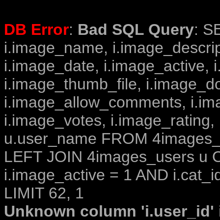
DB Error
:
Bad SQL Query
: S
i.image_name, i.image_descrip
i.image_date, i.image_active, 
i.image_thumb_file, i.image_d
i.image_allow_comments, i.i
i.image_votes, i.image_rating,
u.user_name FROM 4images_im
LEFT JOIN 4images_users u O
i.image_active = 1 AND i.cat_i
LIMIT 62, 1
Unknown column 'i.user_id' i