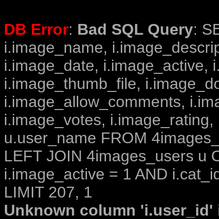
DB Error
:
Bad SQL Query
: S
i.image_name, i.image_descrip
i.image_date, i.image_active, 
i.image_thumb_file, i.image_d
i.image_allow_comments, i.i
i.image_votes, i.image_rating,
u.user_name FROM 4images_im
LEFT JOIN 4images_users u O
i.image_active = 1 AND i.cat_i
LIMIT 207, 1
Unknown column 'i.user_id' i