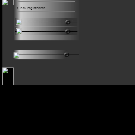
::
neu registrieren