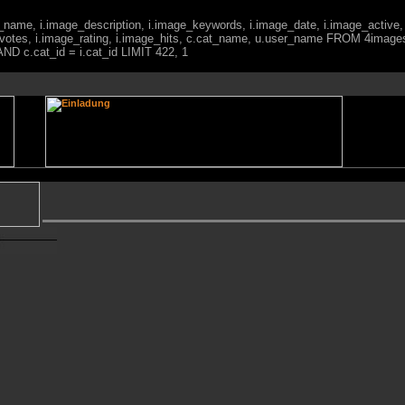
ge_name, i.image_description, i.image_keywords, i.image_date, i.image_active,
votes, i.image_rating, i.image_hits, c.cat_name, u.user_name FROM 4imag
ND c.cat_id = i.cat_id LIMIT 422, 1