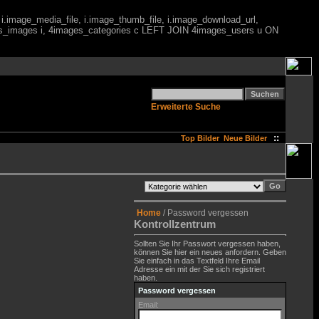
 i.image_media_file, i.image_thumb_file, i.image_download_url,
es_images i, 4images_categories c LEFT JOIN 4images_users u ON
Erweiterte Suche
::
Top Bilder
Neue Bilder
Home
/ Password vergessen
Kontrollzentrum
Sollten Sie Ihr Passwort vergessen haben,
können Sie hier ein neues anfordern. Geben
Sie einfach in das Textfeld Ihre Email
Adresse ein mit der Sie sich registriert
haben.
Password vergessen
Email: