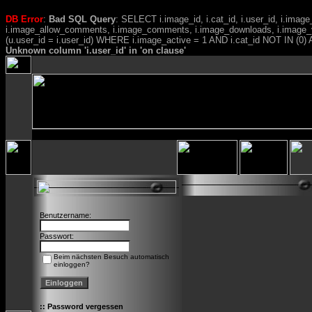
DB Error
:
Bad SQL Query
: SELECT i.image_id, i.cat_id, i.user_id, i.ima
i.image_allow_comments, i.image_comments, i.image_downloads, i.image_
(u.user_id = i.user_id) WHERE i.image_active = 1 AND i.cat_id NOT IN (0) A
Unknown column 'i.user_id' in 'on clause'
Benutzername:
Passwort:
Beim nächsten Besuch automatisch
einloggen?
::
Password vergessen