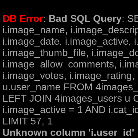
DB Error
:
Bad SQL Query
: S
i.image_name, i.image_descrip
i.image_date, i.image_active, 
i.image_thumb_file, i.image_d
i.image_allow_comments, i.i
i.image_votes, i.image_rating,
u.user_name FROM 4images_im
LEFT JOIN 4images_users u O
i.image_active = 1 AND i.cat_i
LIMIT 57, 1
Unknown column 'i.user_id' i