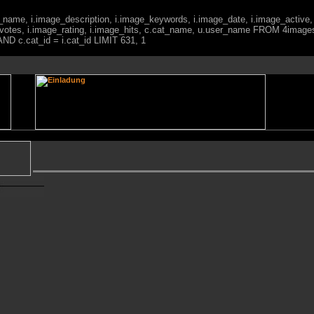
ge_name, i.image_description, i.image_keywords, i.image_date, i.image_active,
votes, i.image_rating, i.image_hits, c.cat_name, u.user_name FROM 4imag
ND c.cat_id = i.cat_id LIMIT 631, 1