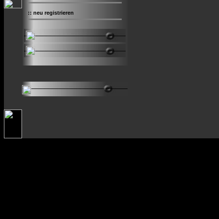
::
neu registrieren