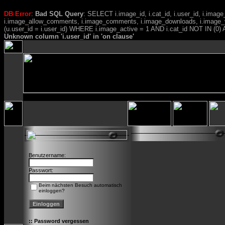
DB Error
:
Bad SQL Query
: SELECT i.image_id, i.cat_id, i.user_id, i.ima
i.image_allow_comments, i.image_comments, i.image_downloads, i.image_
(u.user_id = i.user_id) WHERE i.image_active = 1 AND i.cat_id NOT IN (0) A
Unknown column 'i.user_id' in 'on clause'
Benutzername:
Passwort:
Beim nächsten Besuch automatisch
einloggen?
::
Password vergessen