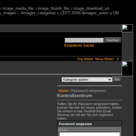
 i.image_media_file, i.image_thumb_file, i.image_download_url,
es_images i, 4images_categories c LEFT JOIN 4images_users u ON
Erweiterte Suche
::
Top Bilder
Neue Bilder
Home
/ Password vergessen
Kontrollzentrum
Sollten Sie Ihr Passwort vergessen haben,
können Sie hier ein neues anfordern. Geben
Sie einfach in das Textfeld Ihre Email
Adresse ein mit der Sie sich registriert
haben.
Password vergessen
Email: