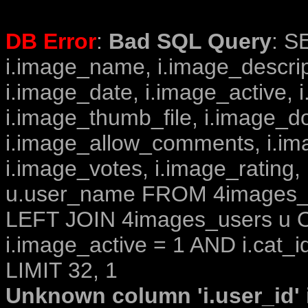
DB Error
:
Bad SQL Query
: S
i.image_name, i.image_descrip
i.image_date, i.image_active, 
i.image_thumb_file, i.image_d
i.image_allow_comments, i.i
i.image_votes, i.image_rating,
u.user_name FROM 4images_im
LEFT JOIN 4images_users u O
i.image_active = 1 AND i.cat_i
LIMIT 32, 1
Unknown column 'i.user_id' i