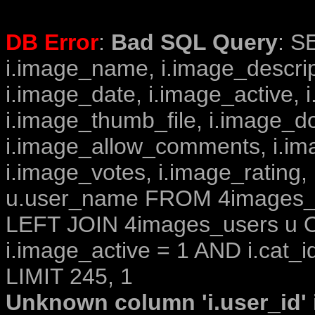
DB Error
:
Bad SQL Query
: S
i.image_name, i.image_descrip
i.image_date, i.image_active, 
i.image_thumb_file, i.image_d
i.image_allow_comments, i.i
i.image_votes, i.image_rating,
u.user_name FROM 4images_im
LEFT JOIN 4images_users u O
i.image_active = 1 AND i.cat_i
LIMIT 245, 1
Unknown column 'i.user_id' i