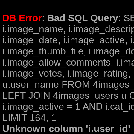
DB Error
:
Bad SQL Query
: S
i.image_name, i.image_descrip
i.image_date, i.image_active, 
i.image_thumb_file, i.image_d
i.image_allow_comments, i.i
i.image_votes, i.image_rating,
u.user_name FROM 4images_im
LEFT JOIN 4images_users u O
i.image_active = 1 AND i.cat_i
LIMIT 164, 1
Unknown column 'i.user_id' i