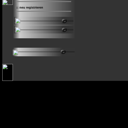
::
neu registrieren