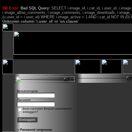
DB Error
:
Bad SQL Query
: SELECT i.image_id, i.cat_id, i.user_id, i.ima
i.image_allow_comments, i.image_comments, i.image_downloads, i.image_
(u.user_id = i.user_id) WHERE i.image_active = 1 AND i.cat_id NOT IN (0) A
Unknown column 'i.user_id' in 'on clause'
Benutzername:
Passwort:
Beim nächsten Besuch automatisch
einloggen?
::
Password vergessen