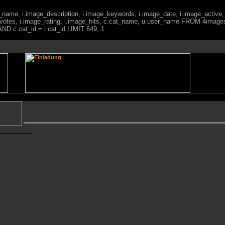
ge_name, i.image_description, i.image_keywords, i.image_date, i.image_active,
votes, i.image_rating, i.image_hits, c.cat_name, u.user_name FROM 4imag
ND c.cat_id = i.cat_id LIMIT 649, 1