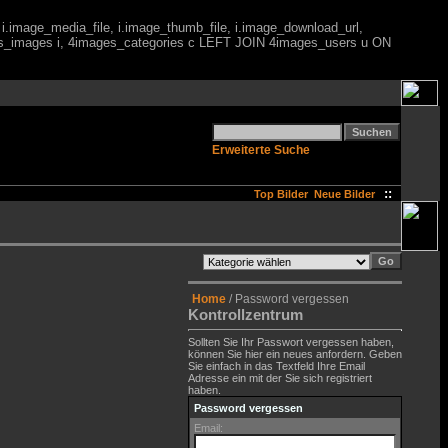
 i.image_media_file, i.image_thumb_file, i.image_download_url,
es_images i, 4images_categories c LEFT JOIN 4images_users u ON
Erweiterte Suche
::
Top Bilder
Neue Bilder
Home
/ Password vergessen
Kontrollzentrum
Sollten Sie Ihr Passwort vergessen haben,
können Sie hier ein neues anfordern. Geben
Sie einfach in das Textfeld Ihre Email
Adresse ein mit der Sie sich registriert
haben.
Password vergessen
Email: