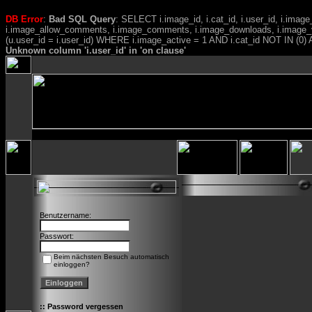
DB Error
:
Bad SQL Query
: SELECT i.image_id, i.cat_id, i.user_id, i.ima
i.image_allow_comments, i.image_comments, i.image_downloads, i.image_
(u.user_id = i.user_id) WHERE i.image_active = 1 AND i.cat_id NOT IN (0) A
Unknown column 'i.user_id' in 'on clause'
Benutzername:
Passwort:
Beim nächsten Besuch automatisch
einloggen?
::
Password vergessen