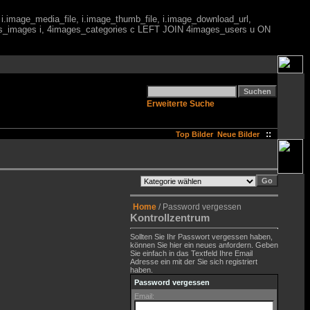
 i.image_media_file, i.image_thumb_file, i.image_download_url,
es_images i, 4images_categories c LEFT JOIN 4images_users u ON
Erweiterte Suche
::
Top Bilder
Neue Bilder
Home
/ Password vergessen
Kontrollzentrum
Sollten Sie Ihr Passwort vergessen haben,
können Sie hier ein neues anfordern. Geben
Sie einfach in das Textfeld Ihre Email
Adresse ein mit der Sie sich registriert
haben.
Password vergessen
Email: