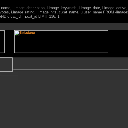
ge_name, i.image_description, i.image_keywords, i.image_date, i.image_active,
votes, i.image_rating, i.image_hits, c.cat_name, u.user_name FROM 4imag
ND c.cat_id = i.cat_id LIMIT 136, 1