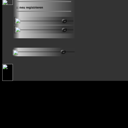
::
neu registrieren