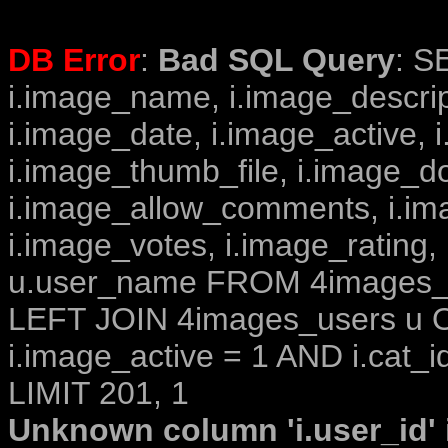
DB Error
:
Bad SQL Query
: S
i.image_name, i.image_descrip
i.image_date, i.image_active, 
i.image_thumb_file, i.image_d
i.image_allow_comments, i.i
i.image_votes, i.image_rating,
u.user_name FROM 4images_im
LEFT JOIN 4images_users u O
i.image_active = 1 AND i.cat_i
LIMIT 201, 1
Unknown column 'i.user_id' i