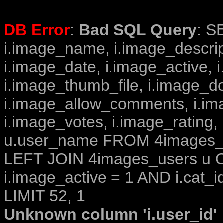
DB Error
:
Bad SQL Query
: S
i.image_name, i.image_descrip
i.image_date, i.image_active, 
i.image_thumb_file, i.image_d
i.image_allow_comments, i.i
i.image_votes, i.image_rating,
u.user_name FROM 4images_im
LEFT JOIN 4images_users u O
i.image_active = 1 AND i.cat_i
LIMIT 52, 1
Unknown column 'i.user_id' i