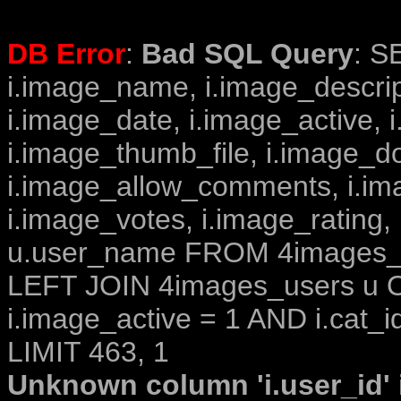
DB Error
:
Bad SQL Query
: S
i.image_name, i.image_descrip
i.image_date, i.image_active, 
i.image_thumb_file, i.image_d
i.image_allow_comments, i.i
i.image_votes, i.image_rating,
u.user_name FROM 4images_im
LEFT JOIN 4images_users u O
i.image_active = 1 AND i.cat_i
LIMIT 463, 1
Unknown column 'i.user_id' i