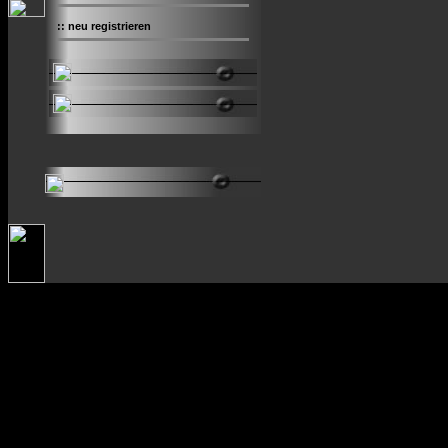
::
neu registrieren