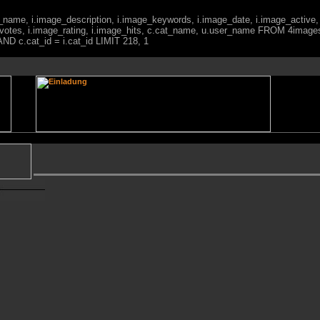
ge_name, i.image_description, i.image_keywords, i.image_date, i.image_active,
votes, i.image_rating, i.image_hits, c.cat_name, u.user_name FROM 4imag
ND c.cat_id = i.cat_id LIMIT 218, 1