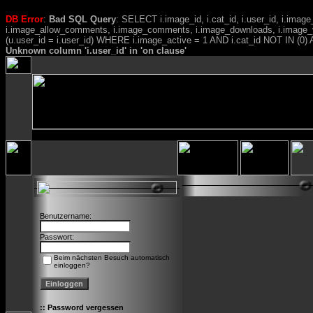
DB Error
:
Bad SQL Query
: SELECT i.image_id, i.cat_id, i.user_id, i.ima
i.image_allow_comments, i.image_comments, i.image_downloads, i.image_
(u.user_id = i.user_id) WHERE i.image_active = 1 AND i.cat_id NOT IN (0) A
Unknown column 'i.user_id' in 'on clause'
Benutzername:
Passwort:
Beim nächsten Besuch automatisch
einloggen?
::
Password vergessen