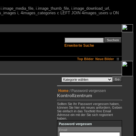
 i.image_media_file, i.image_thumb_file, i.image_download_url,
es_images i, 4images_categories c LEFT JOIN 4images_users u ON
Erweiterte Suche
::
Top Bilder
Neue Bilder
Home
/ Password vergessen
Kontrollzentrum
Sollten Sie Ihr Passwort vergessen haben,
können Sie hier ein neues anfordern. Geben
Sie einfach in das Textfeld Ihre Email
Adresse ein mit der Sie sich registriert
haben.
Password vergessen
Email: