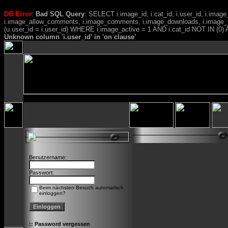
DB Error
:
Bad SQL Query
: SELECT i.image_id, i.cat_id, i.user_id, i.ima
i.image_allow_comments, i.image_comments, i.image_downloads, i.image_
(u.user_id = i.user_id) WHERE i.image_active = 1 AND i.cat_id NOT IN (0) A
Unknown column 'i.user_id' in 'on clause'
Benutzername:
Passwort:
Beim nächsten Besuch automatisch
einloggen?
::
Password vergessen