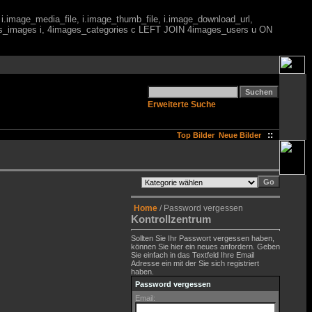
 i.image_media_file, i.image_thumb_file, i.image_download_url,
es_images i, 4images_categories c LEFT JOIN 4images_users u ON
Erweiterte Suche
::
Top Bilder
Neue Bilder
Home
/ Password vergessen
Kontrollzentrum
Sollten Sie Ihr Passwort vergessen haben,
können Sie hier ein neues anfordern. Geben
Sie einfach in das Textfeld Ihre Email
Adresse ein mit der Sie sich registriert
haben.
Password vergessen
Email: