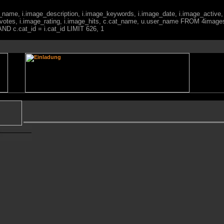
ge_name, i.image_description, i.image_keywords, i.image_date, i.image_active,
votes, i.image_rating, i.image_hits, c.cat_name, u.user_name FROM 4imag
ND c.cat_id = i.cat_id LIMIT 626, 1