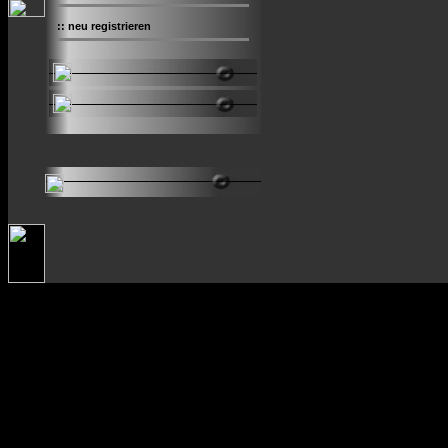
::
neu registrieren