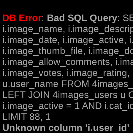
DB Error
:
Bad SQL Query
: S
i.image_name, i.image_descrip
i.image_date, i.image_active, 
i.image_thumb_file, i.image_d
i.image_allow_comments, i.i
i.image_votes, i.image_rating,
u.user_name FROM 4images_im
LEFT JOIN 4images_users u O
i.image_active = 1 AND i.cat_i
LIMIT 88, 1
Unknown column 'i.user_id' i