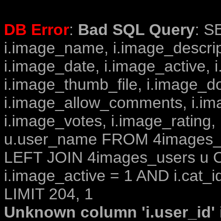
DB Error
:
Bad SQL Query
: S
i.image_name, i.image_descrip
i.image_date, i.image_active, 
i.image_thumb_file, i.image_d
i.image_allow_comments, i.i
i.image_votes, i.image_rating,
u.user_name FROM 4images_im
LEFT JOIN 4images_users u O
i.image_active = 1 AND i.cat_i
LIMIT 204, 1
Unknown column 'i.user_id' i