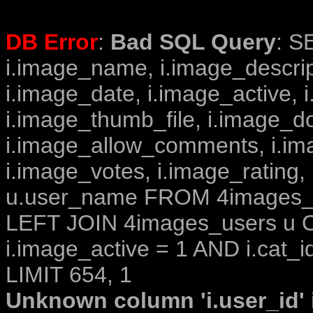
DB Error
:
Bad SQL Query
: S
i.image_name, i.image_descrip
i.image_date, i.image_active, 
i.image_thumb_file, i.image_d
i.image_allow_comments, i.i
i.image_votes, i.image_rating,
u.user_name FROM 4images_im
LEFT JOIN 4images_users u O
i.image_active = 1 AND i.cat_i
LIMIT 654, 1
Unknown column 'i.user_id' i