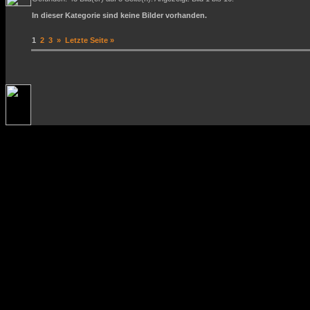
In dieser Kategorie sind keine Bilder vorhanden.
1
2
3
»
Letzte Seite »