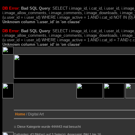
DB Error
:
Bad SQL Query
: SELECT i.image_id, i.cat_id, i.user_id, i.ima
i.image_allow_comments, i.image_comments, i.image_downloads, i.image_
(u.user_id = i.user_id) WHERE i.image_active = 1 AND i.cat_id NOT IN (0) A
Unknown column 'i.user_id' in 'on clause'
DB Error
:
Bad SQL Query
: SELECT i.image_id, i.cat_id, i.user_id, i.ima
i.image_allow_comments, i.image_comments, i.image_downloads, i.image_
(u.user_id = i.user_id) WHERE i.image_active = 1 AND i.cat_id = 7 AND c
Unknown column 'i.user_id' in 'on clause'
Home
/ Digital Art
::
Diese Kategorie wurde 444443 mal besucht
Gefunden: 43 Bild(er) auf 3 Seite(n). Angezeigt: Bild 1 bis 16.