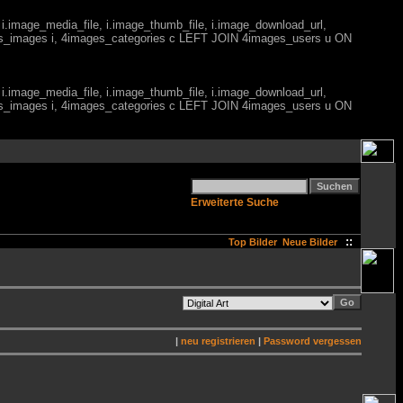
 i.image_media_file, i.image_thumb_file, i.image_download_url,
es_images i, 4images_categories c LEFT JOIN 4images_users u ON
 i.image_media_file, i.image_thumb_file, i.image_download_url,
es_images i, 4images_categories c LEFT JOIN 4images_users u ON
Erweiterte Suche
::
Top Bilder
Neue Bilder
|
neu registrieren
|
Password vergessen