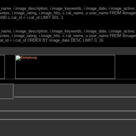
ge_name, i.image_description, i.image_keywords, i.image_date, i.image_active,
votes, i.image_rating, i.image_hits, c.cat_name, u.user_name FROM 4imag
ND c.cat_id = i.cat_id LIMIT 601, 1
ge_name, i.image_description, i.image_keywords, i.image_date, i.image_active,
votes, i.image_rating, i.image_hits, c.cat_name, u.user_name FROM 4imag
.cat_id = i.cat_id ORDER BY image_date DESC LIMIT 0, 16